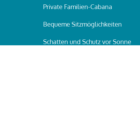
Private Familien-Cabana
Bequeme Sitzmöglichkeiten
Schatten und Schutz vor Sonne
Ruhiger Bereich für die ganze Fami
Ganztägige Miete
Die Familien-Cabana ist die perfe
entspannten und unvergesslichen
Istralandia.