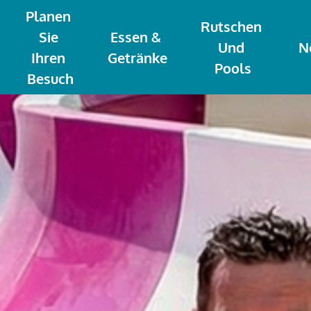
Planen 
Rutschen 
Sie 
Essen & 
Und 
N
Ihren 
Getränke
Pools
Besuch