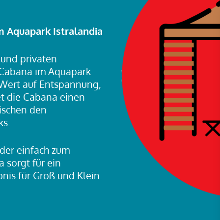
m Aquapark Istralandia
und privaten
n-Cabana im Aquapark
ie Wert auf Entspannung,
et die Cabana einen
ischen den
ks.
oder einfach zum
 sorgt für ein
nis für Groß und Klein.