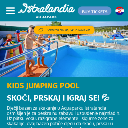
BUY TICKETS
Scattered clouds, 34° in Nova Vas
KIDS JUMPING POOL
SKOČI, PRSKAJ I IGRAJ SE! 💦
Dječji bazen za skakanje u Aquaparku Istralandia
osmišljen je za beskrajnu zabavu i uzbuđenje najmlađih.
Uz plitku vodu, razigrane elemente i sigurne zone za
skakanje, ovaj bazen potiče djecu da skaču, prskaju i