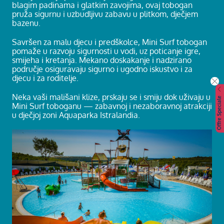
blagim padinama i glatkim zavojima, ovaj tobogan
pruža sigurnu i uzbudljivu zabavu u plitkom, dječjem
bazenu.
Savršen za malu djecu i predškolce, Mini Surf tobogan
pomaže u razvoju sigurnosti u vodi, uz poticanje igre,
smijeha i kretanja. Mekano doskakanje i nadzirano
područje osiguravaju sigurno i ugodno iskustvo i za
djecu i za roditelje.
Neka vaši mališani klize, prskaju se i smiju dok uživaju u
Offre Speciale
Mini Surf toboganu — zabavnoj i nezaboravnoj atrakciji
u dječjoj zoni Aquaparka Istralandia.