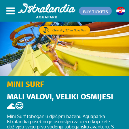
BUY TICKETS
Clear sky, 23° in Nova Vas
MINI SURF
MALI VALOVI, VELIKI OSMIJESI
🌊😊
Mini Surf tobogan u dječjem bazenu Aquaparka
Istralandia posebno je osmišljen za djecu koja žele
doživjeti svoju prvu vodenju tobogansku avanturu. S