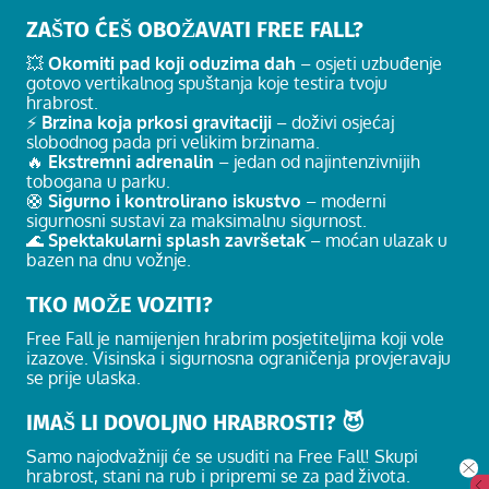
ZAŠTO ĆEŠ OBOŽAVATI FREE FALL?
💥
Okomiti pad koji oduzima dah
– osjeti uzbuđenje
gotovo vertikalnog spuštanja koje testira tvoju
hrabrost.
⚡
Brzina koja prkosi gravitaciji
– doživi osjećaj
slobodnog pada pri velikim brzinama.
🔥
Ekstremni adrenalin
– jedan od najintenzivnijih
tobogana u parku.
🛟
Sigurno i kontrolirano iskustvo
– moderni
sigurnosni sustavi za maksimalnu sigurnost.
🌊
Spektakularni splash završetak
– moćan ulazak u
bazen na dnu vožnje.
TKO MOŽE VOZITI?
Free Fall je namijenjen hrabrim posjetiteljima koji vole
izazove. Visinska i sigurnosna ograničenja provjeravaju
se prije ulaska.
IMAŠ LI DOVOLJNO HRABROSTI? 😈
Samo najodvažniji će se usuditi na Free Fall! Skupi
hrabrost, stani na rub i pripremi se za pad života.