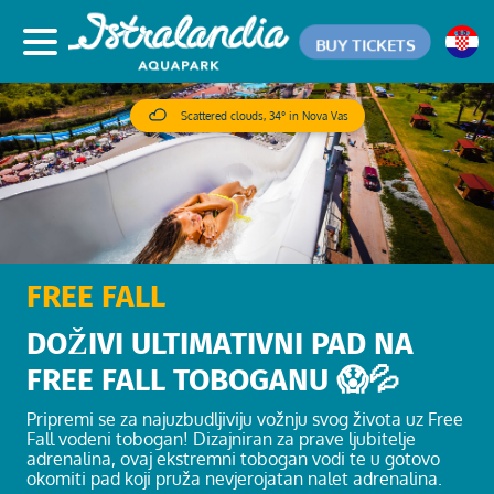
BUY TICKETS
Scattered clouds, 34° in Nova Vas
FREE FALL
DOŽIVI ULTIMATIVNI PAD NA
FREE FALL TOBOGANU 😱💦
Pripremi se za najuzbudljiviju vožnju svog života uz Free
Fall vodeni tobogan! Dizajniran za prave ljubitelje
adrenalina, ovaj ekstremni tobogan vodi te u gotovo
okomiti pad koji pruža nevjerojatan nalet adrenalina.