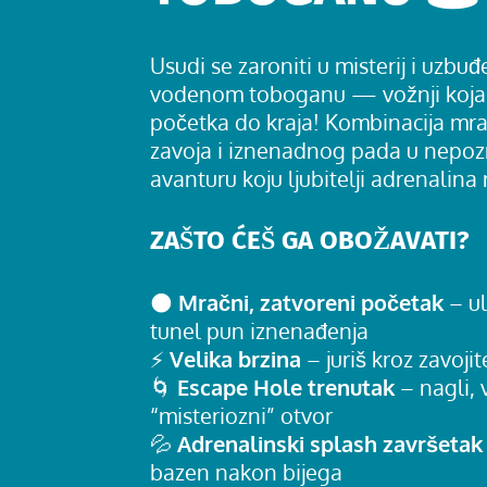
Usudi se zaroniti u misterij i uzbu
vodenom toboganu — vožnji koja t
početka do kraja! Kombinacija mra
zavoja i iznenadnog pada u nepoz
avanturu koju ljubitelji adrenalina 
ZAŠTO ĆEŠ GA OBOŽAVATI?
🌑
Mračni, zatvoreni početak
– u
tunel pun iznenađenja
⚡
Velika brzina
– juriš kroz zavoji
🌀
Escape Hole trenutak
– nagli, 
“misteriozni” otvor
💦
Adrenalinski splash završetak
bazen nakon bijega