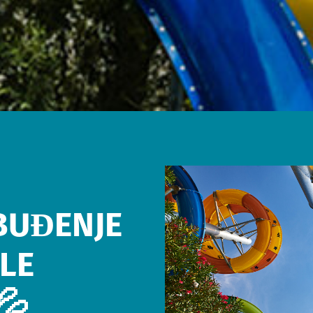
BUĐENJE
LE
💦