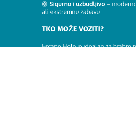
🛟
Sigurno i uzbudljivo
– moderno 
ali ekstremnu zabavu
TKO MOŽE VOZITI?
Escape Hole je idealan za hrabre po
iznenađenja i brzu vožnju. Prije vož
sigurnosna pravila.
MOŽEŠ LI POBJEĆI? 😈
Zakorači, uđi i pripremi se “nesta
Hole tobogana! Ovo je vožnja puna
adrenalina.
Doživi još jednu razinu uzbuđenja