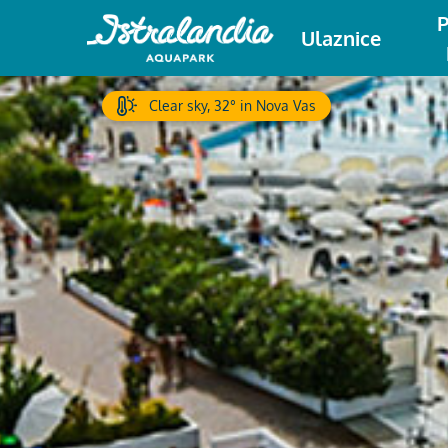
P
Ulaznice
Clear sky, 32° in Nova Vas