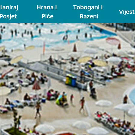
laniraj 
Hrana I 
Tobogani I 
Vijest
Posjet
Piće
Bazeni