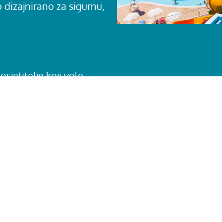
dizajnirano za sigurnu,
sjetitelje koji vole
nje provjerite visinska i
ti” u dubinama Escape
 napetosti, brzine i
 u Aquaparku