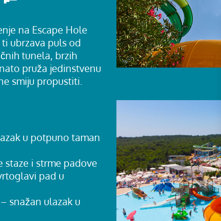
đenje na Escape Hole
i ubrzava puls od
čnih tunela, brzih
nato pruža jedinstvenu
ne smiju propustiti.
lazak u potpuno taman
te staze i strme padove
vrtoglavi pad u
– snažan ulazak u