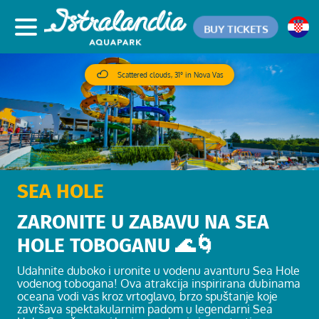
BUY TICKETS
Scattered clouds, 31° in Nova Vas
SEA HOLE
ZARONITE U ZABAVU NA SEA
HOLE TOBOGANU 🌊🌀
Udahnite duboko i uronite u vodenu avanturu Sea Hole
vodenog tobogana! Ova atrakcija inspirirana dubinama
oceana vodi vas kroz vrtoglavo, brzo spuštanje koje
završava spektakularnim padom u legendarni Sea