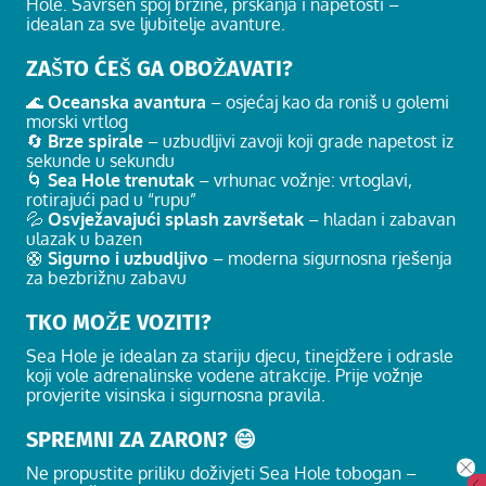
Hole. Savršen spoj brzine, prskanja i napetosti –
idealan za sve ljubitelje avanture.
ZAŠTO ĆEŠ GA OBOŽAVATI?
🌊
Oceanska avantura
– osjećaj kao da roniš u golemi
morski vrtlog
🔄
Brze spirale
– uzbudljivi zavoji koji grade napetost iz
sekunde u sekundu
🌀
Sea Hole trenutak
– vrhunac vožnje: vrtoglavi,
rotirajući pad u “rupu”
💦
Osvježavajući splash završetak
– hladan i zabavan
ulazak u bazen
🛟
Sigurno i uzbudljivo
– moderna sigurnosna rješenja
za bezbrižnu zabavu
TKO MOŽE VOZITI?
Sea Hole je idealan za stariju djecu, tinejdžere i odrasle
koji vole adrenalinske vodene atrakcije. Prije vožnje
provjerite visinska i sigurnosna pravila.
SPREMNI ZA ZARON? 😄
Ne propustite priliku doživjeti Sea Hole tobogan –