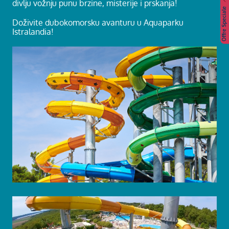
divlju vožnju punu brzine, misterije i prskanja!
Offre Speciale
Doživite dubokomorsku avanturu u Aquaparku
Istralandia!